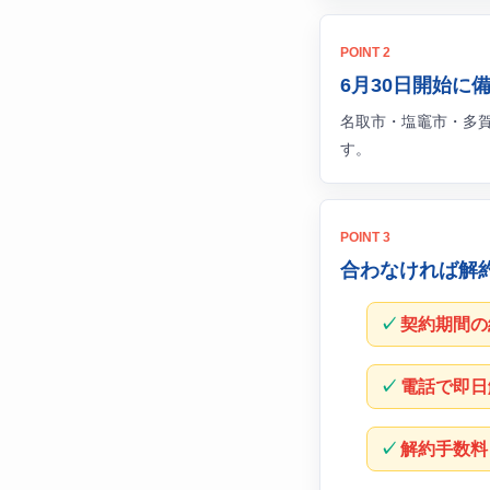
POINT 2
6月30日開始に
名取市・塩竈市・多
す。
POINT 3
合わなければ解
契約期間の
電話で即日
解約手数料